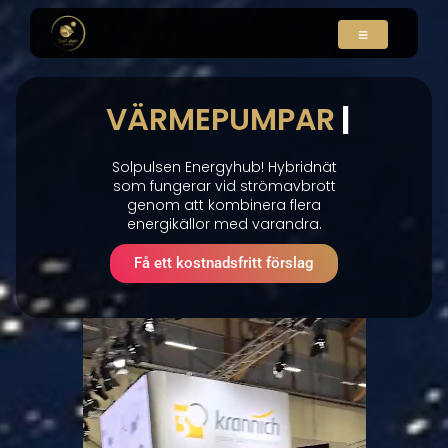
VÄXELRIKTARE
|
Solpulsen Energyhub! Hybridnät
som fungerar vid strömavbrott
genom att kombinera flera
energikällor med varandra.
Få ett kostnadsfritt förslag